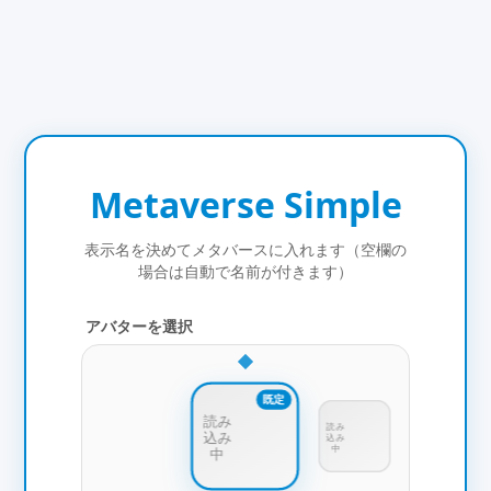
Metaverse Simple
表示名を決めてメタバースに入れます（空欄の
場合は自動で名前が付きます）
アバターを選択
既定
読み
読み
込み
込み
中
中